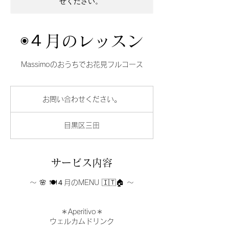
せください。
◉４月のレッスン
Massimoのおうちでお花見フルコース
お
問
お問い合わせください。
い
合
わ
目黒区三田
せ
く
だ
さ
い。
サービス内容
〜 🌸 🍽４月のMENU 🇮🇹🏠 〜
＊Aperitivo＊
ウェルカムドリンク