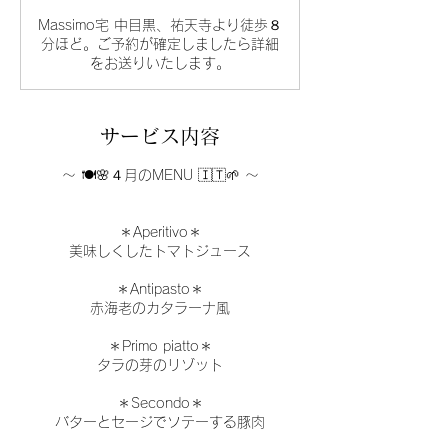
わ
Massimo宅 中目黒、祐天寺より徒歩８
せ
く
分ほど。ご予約が確定しましたら詳細
だ
をお送りいたします。
さ
い。
サービス内容
〜 🍽🌸４月のMENU 🇮🇹🌱 〜
＊Aperitivo＊
美味しくしたトマトジュース
＊Antipasto＊
赤海老のカタラーナ風
＊Primo piatto＊
タラの芽のリゾット
＊Secondo＊
バターとセージでソテーする豚肉