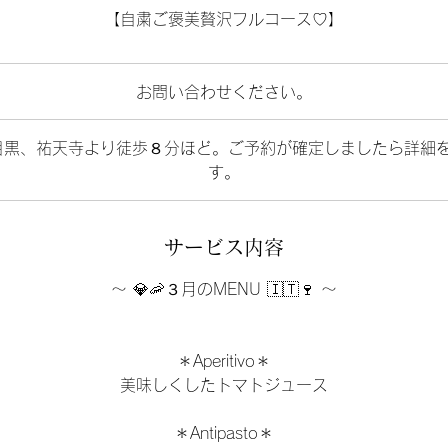
【自粛ご褒美贅沢フルコース♡】
お問い合わせください。
宅 中目黒、祐天寺より徒歩８分ほど。ご予約が確定しましたら詳細
す。
サービス内容
〜 💎🦐３月のMENU 🇮🇹🍷 〜
＊Aperitivo＊
美味しくしたトマトジュース
＊Antipasto＊