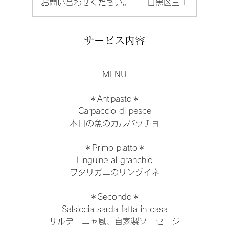
お問い合わせください。
目黒区三田
い
合
わ
せ
く
サービス内容
だ
さ
い。
MENU
＊Antipasto＊
Carpaccio di pesce
本日の魚のカルパッチョ
＊Primo piatto＊
Linguine al granchio
ワタリガニのリングイネ
＊Secondo＊
Salsiccia sarda fatta in casa
サルデーニャ風、自家製ソーセージ